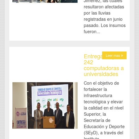
Jiménez, las cuales
resultaron afectadas
por las lluvias
registradas en junio
pasado. Los insumos
fueron...
Entrega SEyD
Leer mas
242
computadoras a
universidades
Con el objetivo de
fortalecer la
infraestructura
tecnológica y elevar
la calidad en el nivel
Superior, la
Secretaría de
Educación y Deporte
(SEyD), a través del
Instituto