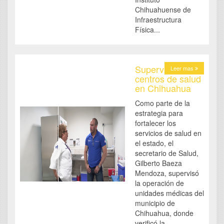
Chihuahuense de
Infraestructura
Física...
Supervisa Salud
Leer mas
centros de salud
en Chihuahua
Como parte de la
estrategia para
fortalecer los
servicios de salud en
el estado, el
secretario de Salud,
Gilberto Baeza
Mendoza, supervisó
la operación de
unidades médicas del
municipio de
Chihuahua, donde
verificó la...