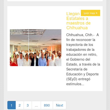
Llegan Bonos
Leer mas
Estatales a
maestros de
Chihuahua
Chihuahua, Chih.- A
fin de reconocer la
trayectoria de los
trabajadores de la
educación en retiro,
el Gobierno del
Estado, a través de la
Secretaría de
Educación y Deporte
(SEyD) entregó
estímulos...
1
2
3
...
890
Next