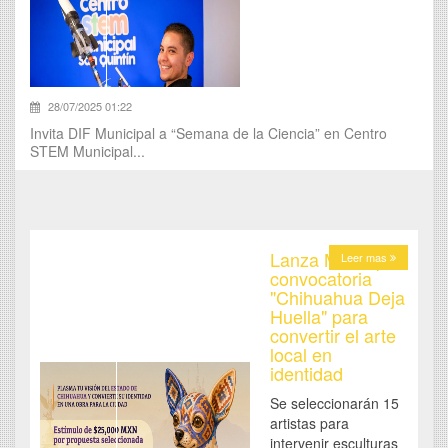
28/07/2025 01:22
Invita DIF Municipal a “Semana de la Ciencia” en Centro
STEM Municipal...
Lanza Municipio
Leer mas
convocatoria
"Chihuahua Deja
Huella" para
convertir el arte
local en
identidad
Se seleccionarán 15
artistas para
intervenir esculturas