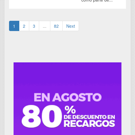
1
2
3
...
82
Next