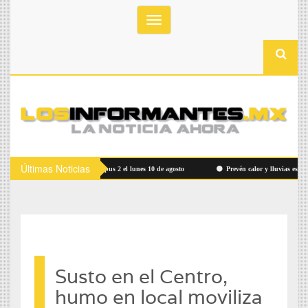
Toggle
navigation
Últimas Noticias
vicio Ruta Bowí UACH Campus 2 el lunes 10 de agosto
Prevén calor y lluvias este viernes
Susto en el Centro,
humo en local moviliza