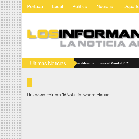
Portada
Local
Política
Nacional
Deport
Últimas Noticias
s
Consumo en México gana por ‘la mínima diferencia’ durante el Mundial 2026
Unknown column 'idNota' in 'where clause'