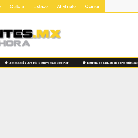
e
Cultura
Estado
Al Minuto
Opinion
Beneficiará a 350 mil el nuevo paso superior
Entrega de paquete de obras públicas en 