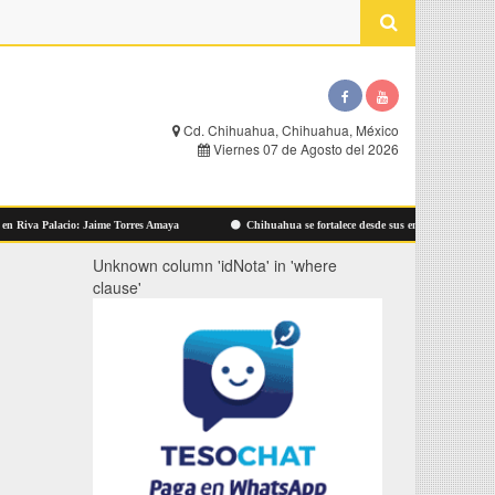
Cd. Chihuahua, Chihuahua, México
Viernes 07 de Agosto del 2026
Riva Palacio: Jaime Torres Amaya
Chihuahua se fortalece desde sus emprendedores: Jáur
Unknown column 'idNota' in 'where
clause'