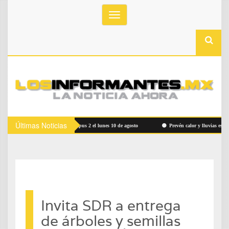
Toggle
navigation
Últimas Noticias
vicio Ruta Bowí UACH Campus 2 el lunes 10 de agosto
Prevén calor y lluvias este vierne
Invita SDR a entrega
de árboles y semillas