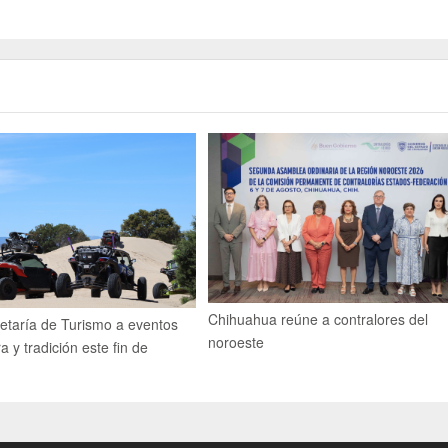
Chihuahua reúne a contralores del
retaría de Turismo a eventos
noroeste
a y tradición este fin de