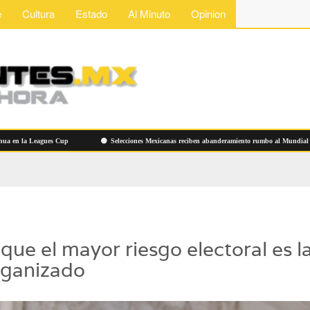
e
Cultura
Estado
Al Minuto
Opinion
la Leagues Cup
Selecciones Mexicanas reciben abanderamiento rumbo al Mundial de Flag
ue el mayor riesgo electoral es l
organizado