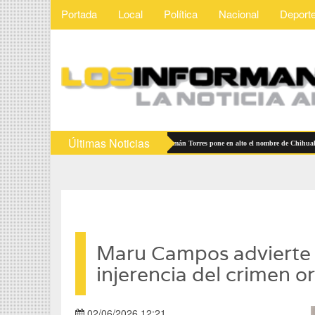
Portada
Local
Política
Nacional
Deport
Últimas Noticias
ilita inversión y datos abiertos
Román Torres pone en alto el nombre de Chihuahua en 
Maru Campos advierte q
injerencia del crimen 
02/06/2026 12:21