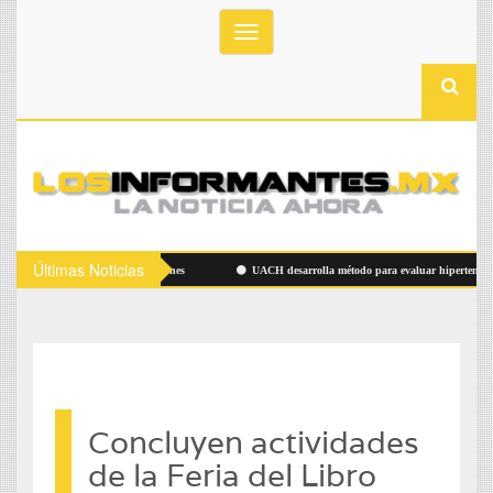
Toggle
navigation
Últimas Noticias
revén calor y lluvias este viernes
UACH desarrolla método para evaluar hipertensión
Concluyen actividades
de la Feria del Libro