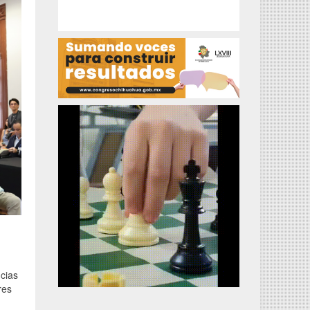
cias
res