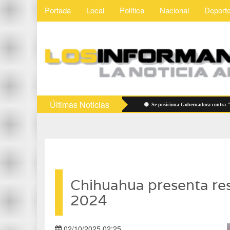
Portada
Local
Política
Nacional
Deport
Últimas Noticias
Vigilarán precios de útiles escolares
Se posiciona Gobernadora contra "derecho
Chihuahua presenta re
2024
02/10/2025 02:25