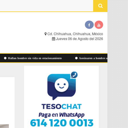
Cd. Chihuahua, Chihuahua, México
Jueves 06 de Agosto del 2026
allan hombre sin vida en estacionamiento
Asesinaron a hombre ayer en Las Aldabas