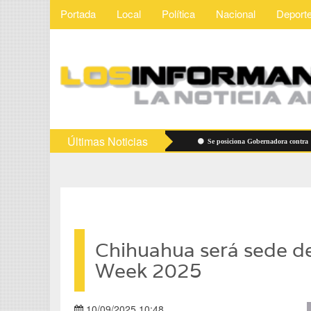
Portada
Local
Política
Nacional
Deport
Últimas Noticias
Vigilarán precios de útiles escolares
Se posiciona Gobernadora contra "derech
Chihuahua será sede de
Week 2025
10/09/2025 10:48