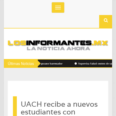
Toggle
navigation
Últimas Noticias
rza Municipio prevención del gusano barrenador
Supervisa Salud centros de salud en C
UACH recibe a nuevos
estudiantes con