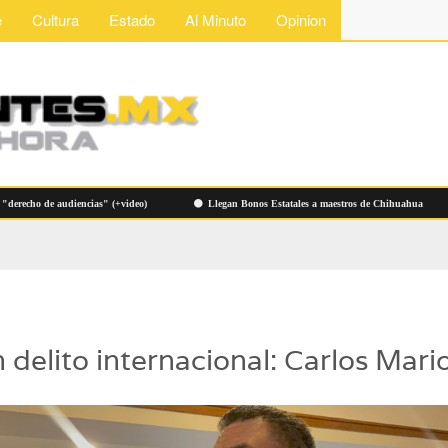
e
Cultura
Estado
Al Minuto
Opinion
cho de audiencias" (+video)
Llegan Bonos Estatales a maestros de Chihuahua
 delito internacional: Carlos Mari