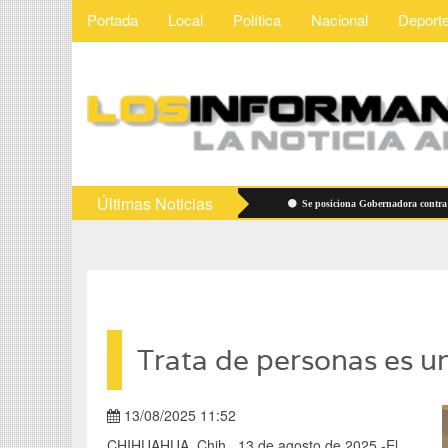
Portada
Local
Política
Nacional
Deport
Últimas Noticias
s
Vigilarán precios de útiles escolares
Se posiciona Gobernadora contra "dere
Trata de personas es un
13/08/2025 11:52
CHIHUAHUA, Chih., 13 de agosto de 2025.-El