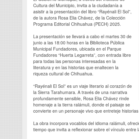
Cultura del Municipio, invita a la ciudadanía a
asistir a la presentación del libro “Rayénali El Sol”,
de la autora Rosa Elia Chávez, de la Colección
Programa Editorial Chihuahua (PECH) 2025.
La presentación se llevará a cabo el martes 30 de
junio a las 18:00 horas en la Biblioteca Pública
Municipal Fundadores, ubicada en el Parque
Fundadores “Huerta Legarreta”, con entrada libre
para todas las personas interesadas en la
literatura y en las historias que enaltecen la
riqueza cultural de Chihuahua.
“Rayénali El Sol” es un viaje literario al corazón de
la Sierra Tarahumara. A través de una narrativa
profundamente sensible, Rosa Elia Chávez rinde
homenaje a la tierra ralámuli, donde el paisaje se
convierte en un personaje vivo que entreteje historia
La obra incorpora vocablos del idioma ralámuli, ofrec
tiempo que invita a reflexionar sobre el vínculo entre l