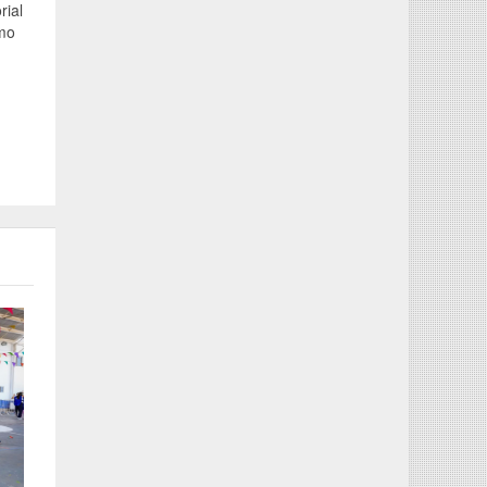
rial
omo