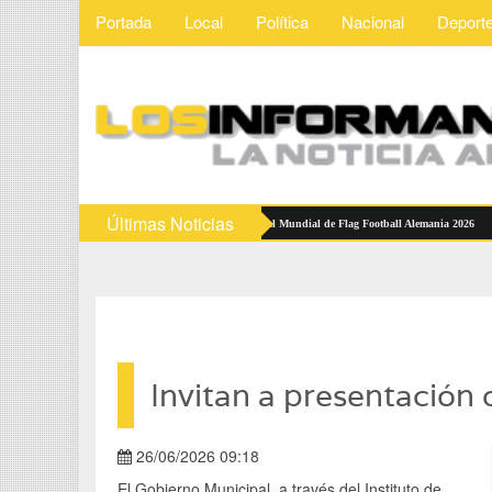
Portada
Local
Política
Nacional
Deport
Últimas Noticias
iones Mexicanas reciben abanderamiento rumbo al Mundial de Flag Football Alemania 2026
Invitan a presentación d
26/06/2026 09:18
El Gobierno Municipal, a través del Instituto de