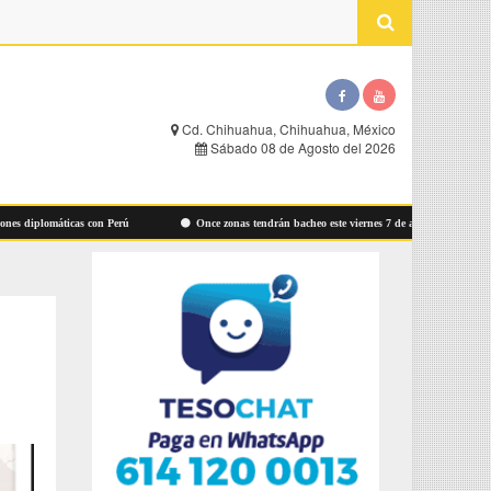
Cd. Chihuahua, Chihuahua, México
Sábado 08 de Agosto del 2026
iplomáticas con Perú
Once zonas tendrán bacheo este viernes 7 de agosto: Municipio