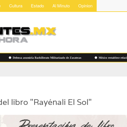
e
Cultura
Estado
Al Minuto
Opinion
Defensa asumiría Bachillerato Militarizado de Zacatecas
México restablece relaciones d
el libro "Rayénali El Sol"