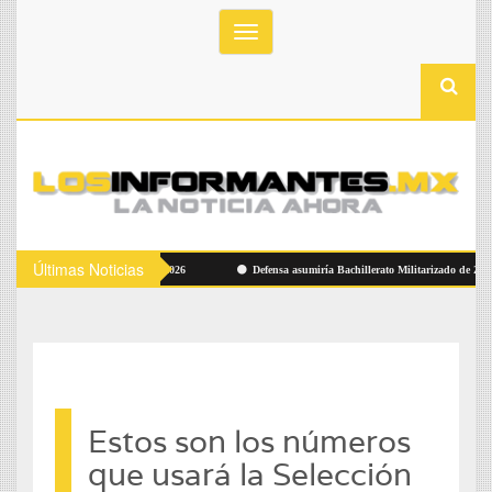
Toggle
navigation
Últimas Noticias
de Flag Football Alemania 2026
Defensa asumiría Bachillerato Militarizado de Zacatecas
Estos son los números
que usará la Selección