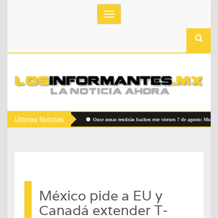
Toggle
navigation
Últimas Noticias
es diplomáticas con Perú
Once zonas tendrán bacheo este viernes 7 de agosto: Municipio
México pide a EU y
Canadá extender T-