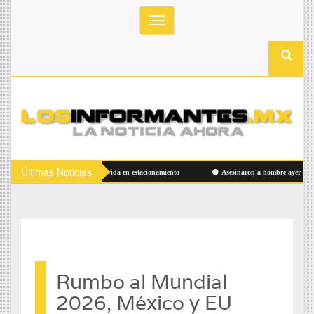
Toggle
navigation
Últimas Noticias
Hallan hombre sin vida en estacionamiento
Asesinaron a hombre ayer en Las A
Rumbo al Mundial
2026, México y EU