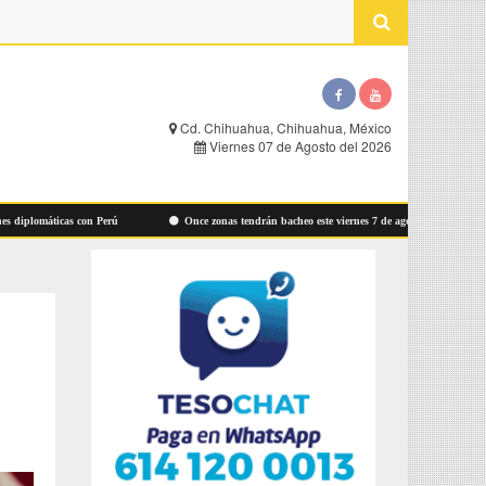
Cd. Chihuahua, Chihuahua, México
Viernes 07 de Agosto del 2026
plomáticas con Perú
Once zonas tendrán bacheo este viernes 7 de agosto: Municipio