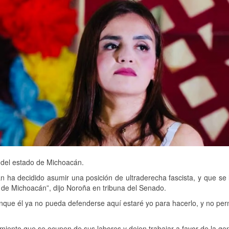
a del estado de Michoacán.
n ha decidido asumir una posición de ultraderecha fascista, y que se 
 de Michoacán”, dijo Noroña en tribuna del Senado.
nque él ya no pueda defenderse aquí estaré yo para hacerlo, y no perm
iento que se ocupen de sus labores y dejen trabajar a favor de la gen