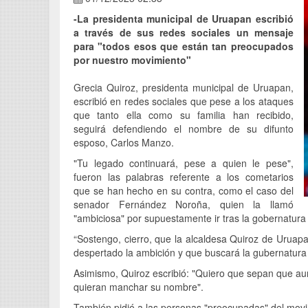
-La presidenta municipal de Uruapan escribió
a través de sus redes sociales un mensaje
para "todos esos que están tan preocupados
por nuestro movimiento"
Grecia Quiroz, presidenta municipal de Uruapan,
escribió en redes sociales que pese a los ataques
que tanto ella como su familia han recibido,
seguirá defendiendo el nombre de su difunto
esposo, Carlos Manzo.
"Tu legado continuará, pese a quien le pese",
fueron las palabras referente a los cometarios
que se han hecho en su contra, como el caso del
senador Fernández Noroña, quien la llamó
"ambiciosa" por supuestamente ir tras la gobernatur
“Sostengo, cierro, que la alcaldesa Quiroz de Uruapa
despertado la ambición y que buscará la gubernatura
Asimismo, Quiroz escribió: "Quiero que sepan que au
quieran manchar su nombre".
También pidió a las personas "preocupadas" del movim