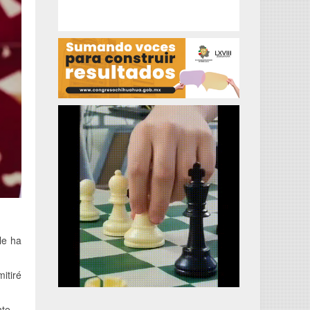
le ha
itiré
te.