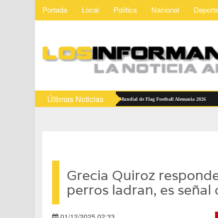
Portada
Local
Política
Nacional
Deport
Últimas Noticias
iones Mexicanas reciben abanderamiento rumbo al Mundial de Flag Football Alemania 2026
Grecia Quiroz responde 
perros ladran, es señal
01/12/2025 02:33