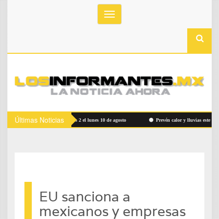
Toggle
navigation
Últimas Noticias
o Ruta Bowí UACH Campus 2 el lunes 10 de agosto
Prevén calor y lluvias este viernes
EU sanciona a
mexicanos y empresas