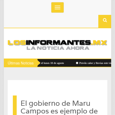
Toggle
navigation
Últimas Noticias
 Ruta Bowí UACH Campus 2 el lunes 10 de agosto
Prevén calor y lluvias este viernes
El gobierno de Maru
Campos es ejemplo de