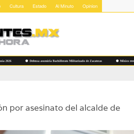
e
Cultura
Estado
Al Minuto
Opinion
26
Defensa asumiría Bachillerato Militarizado de Zacatecas
México restablece
ón por asesinato del alcalde de
o