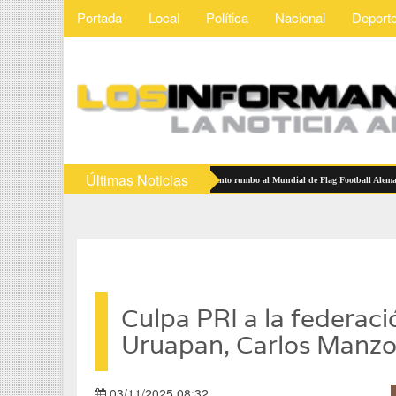
Portada
Local
Política
Nacional
Deport
Últimas Noticias
Selecciones Mexicanas reciben abanderamiento rumbo al Mundial de Flag Football Alemania 20
Culpa PRI a la federaci
Uruapan, Carlos Manz
03/11/2025 08:32