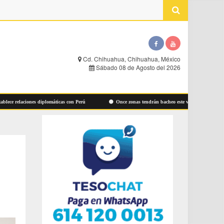
Cd. Chihuahua, Chihuahua, México
Sábado 08 de Agosto del 2026
 relaciones diplomáticas con Perú
Once zonas tendrán bacheo este viernes 7 de agosto: Mu