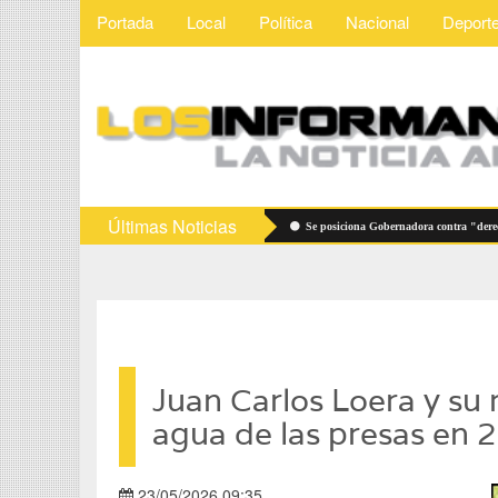
Portada
Local
Política
Nacional
Deport
Últimas Noticias
Vigilarán precios de útiles escolares
Se posiciona Gobernadora contra "derecho de a
Juan Carlos Loera y su 
agua de las presas en 
23/05/2026 09:35