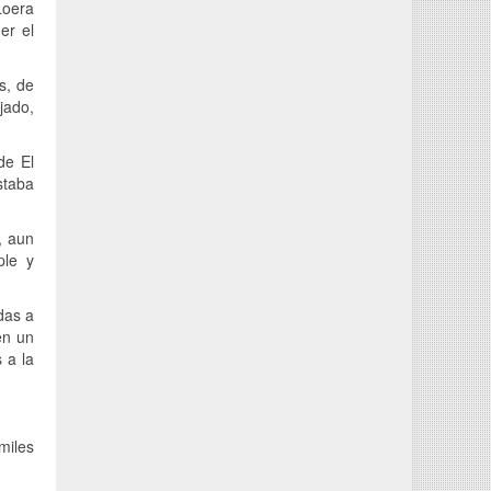
Loera
er el
s, de
jado,
de El
staba
, aun
ple y
das a
en un
 a la
miles