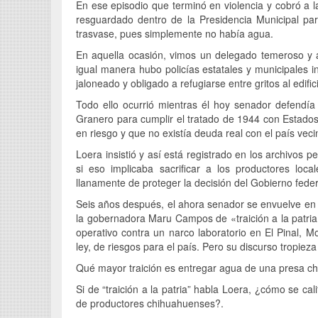
En ese episodio que terminó en violencia y cobró a 
resguardado dentro de la Presidencia Municipal par
trasvase, pues simplemente no había agua.
En aquella ocasión, vimos un delegado temeroso y ac
igual manera hubo policías estatales y municipales i
jaloneado y obligado a refugiarse entre gritos al edifi
Todo ello ocurrió mientras él hoy senador defendía
Granero para cumplir el tratado de 1944 con Estados 
en riesgo y que no existía deuda real con el país veci
Loera insistió y así está registrado en los archivos 
si eso implicaba sacrificar a los productores loc
llanamente de proteger la decisión del Gobierno federal
Seis años después, el ahora senador se envuelve en 
la gobernadora Maru Campos de «traición a la patria
operativo contra un narco laboratorio en El Pinal, 
ley, de riesgos para el país. Pero su discurso tropie
Qué mayor traición es entregar agua de una presa ch
Si de “traición a la patria” habla Loera, ¿cómo se ca
de productores chihuahuenses?.