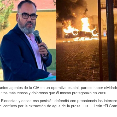
tos agentes de la CIA en un operativo estatal, parece haber olvida
ntos más tensos y dolorosos que él mismo protagonizó en 2020.
 Bienestar, y desde esa posición defendió con prepotencia los interese
conflicto por la extracción de agua de la presa Luis L. León “El Gran