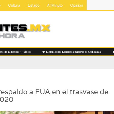
e
Cultura
Estado
Al Minuto
Opinion
udiencias" (+video)
Llegan Bonos Estatales a maestros de Chihuahua
Hallan
respaldo a EUA en el trasvase de
2020