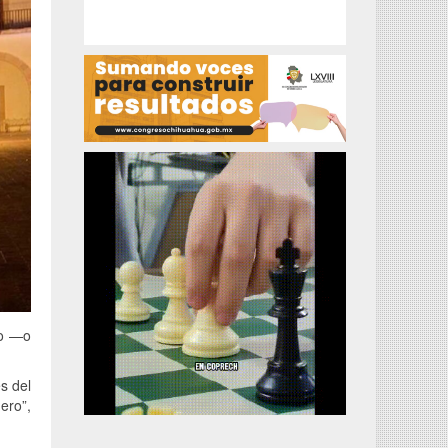
do —o
s del
ero”,