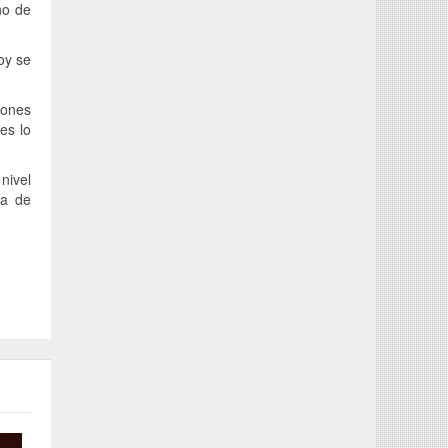
no de
oy se
iones
es lo
nivel
ra de