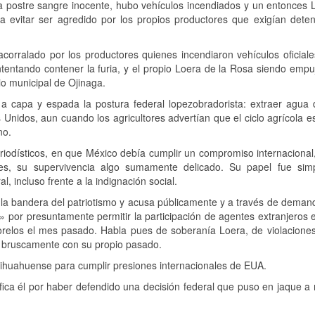
la postre sangre inocente, hubo vehículos incendiados y un entonces 
a evitar ser agredido por los propios productores que exigían deten
orralado por los productores quienes incendiaron vehículos oficiale
ntentando contener la furia, y el propio Loera de la Rosa siendo empu
cio municipal de Ojinaga.
 a capa y espada la postura federal lopezobradorista: extraer agua 
Unidos, aun cuando los agricultores advertían que el ciclo agrícola e
no.
periodísticos, en que México debía cumplir un compromiso internacional
ales, su supervivencia algo sumamente delicado. Su papel fue sim
, incluso frente a la indignación social.
la bandera del patriotismo y acusa públicamente y a través de deman
» por presuntamente permitir la participación de agentes extranjeros 
Morelos el mes pasado. Habla pues de soberanía Loera, de violaciones
za bruscamente con su propio pasado.
ihuahuense para cumplir presiones internacionales de EUA.
lifica él por haber defendido una decisión federal que puso en jaque a 