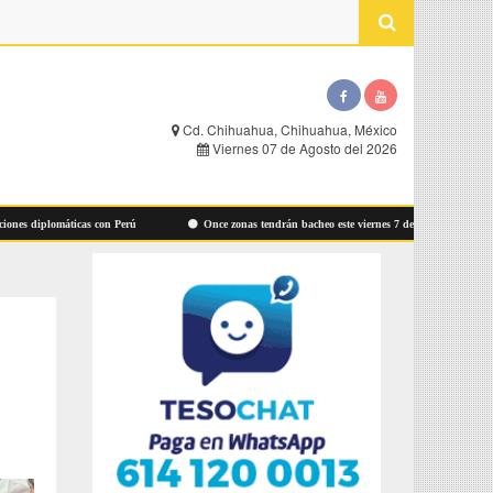
Cd. Chihuahua, Chihuahua, México
Viernes 07 de Agosto del 2026
diplomáticas con Perú
Once zonas tendrán bacheo este viernes 7 de agosto: Municipio