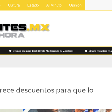
e
Cultura
Estado
Al Minuto
Opinion
Defensa asumiría Bachillerato Militarizado de Zacatecas
México restablece relaciones 
rece descuentos para que lo