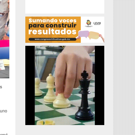
as
 uno
ormó