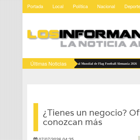
Portada
Local
Política
Nacional
Deport
Últimas Noticias
ciones Mexicanas reciben abanderamiento rumbo al Mundial de Flag Football Alemania 2026
¿Tienes un negocio? Of
conozcan más
07/07/2026 04:35