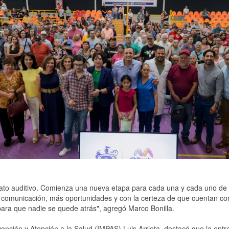
rato auditivo. Comienza una nueva etapa para cada una y cada uno de
comunicación, más oportunidades y con la certeza de que cuentan co
ra que nadie se quede atrás", agregó Marco Bonilla.
revención y Atención a la Salud (IMPAS) Luis Arrieta, destacó que la ent