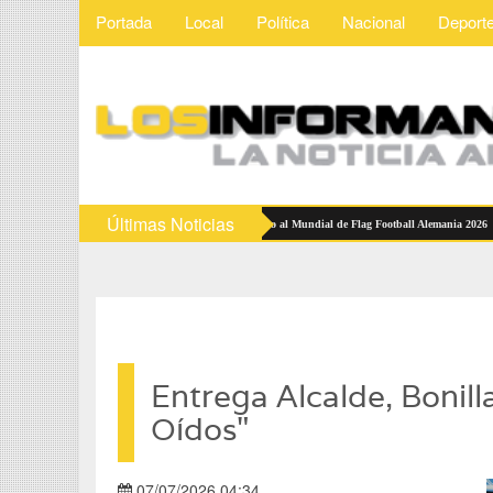
Portada
Local
Política
Nacional
Deport
Últimas Noticias
ecciones Mexicanas reciben abanderamiento rumbo al Mundial de Flag Football Alemania 2026
Entrega Alcalde, Bonil
Oídos"
07/07/2026 04:34