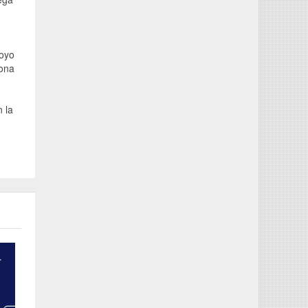
poyo
sona
 la