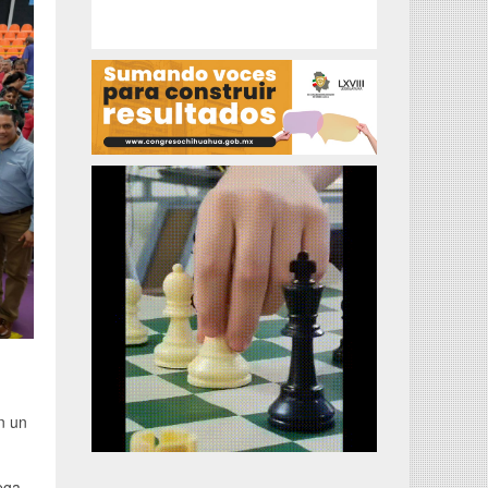
n un
rega