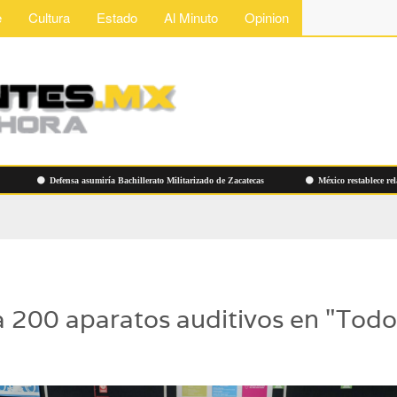
e
Cultura
Estado
Al Minuto
Opinion
Defensa asumiría Bachillerato Militarizado de Zacatecas
México restablece relaciones
la 200 aparatos auditivos en "Todo