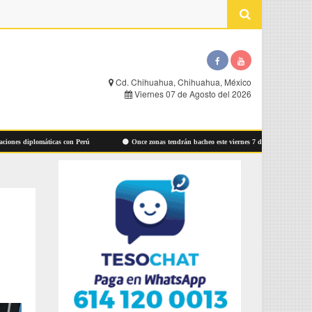
Cd. Chihuahua, Chihuahua, México
Viernes 07 de Agosto del 2026
 diplomáticas con Perú
Once zonas tendrán bacheo este viernes 7 de agosto: Municipio