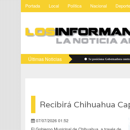
Portada
Local
Política
Nacional
Deport
Últimas Noticias
Vigilarán precios de útiles escolares
Se posiciona Gobernadora contra "derec
Recibirá Chihuahua Capi
07/07/2026 01:52
El Gobierno Municipal de Chihuahua, a través de