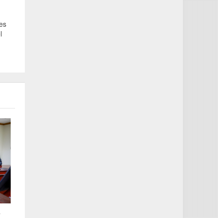
tes
l
a