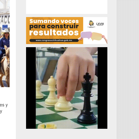
tes y
 y