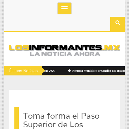
Toggle
navigation
Últimas Noticias
 participar en Jornada Emprende 2026
Refuerza Municipio prevención del gusano barren
Toma forma el Paso
Superior de Los