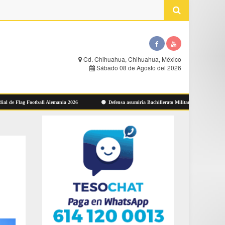
Cd. Chihuahua, Chihuahua, México
Sábado 08 de Agosto del 2026
lag Football Alemania 2026
Defensa asumiría Bachillerato Militarizado de Zacatecas