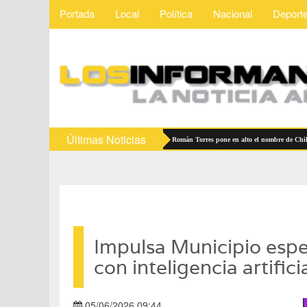
Portada
Local
Política
Nacional
Deport
Últimas Noticias
acilita inversión y datos abiertos
Román Torres pone en alto el nombre de Chihuahua 
Impulsa Municipio espe
con inteligencia artifici
05/06/2026 09:44