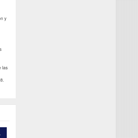
ón y
s
 las
8.