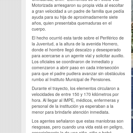
Motorizada arriesgaron su propia vida al escoltar
a gran velocidad a un padre de familia que pedía
ayuda para su hija de aproximadamente siete
años, quien presentaba quemaduras en el
cuerpo.
El hecho ocurrió esta tarde sobre el Periférico de
la Juventud, a la altura de la avenida Homero,
donde el hombre llegó descalzo y desesperado
para acercarse a un agente vial y solicitar auxilio.
Los oficiales se coordinaron de inmediato y
comenzaron a abrir paso en cada intersección
para que el padre pudiera avanzar sin obstáculos
rumbo al Instituto Municipal de Pensiones.
Durante el trayecto, los elementos circularon a
velocidades de entre 150 y 170 kilómetros por
hora. Al llegar al IMPE, médicos, enfermeras y
personal de la institución ya esperaban a la
menor para brindarle atención inmediata.
Los agentes señalaron que estas maniobras son
riesgosas, pero cuando una vida está en peligro,
especialmente la de una niña, niño o bebé,