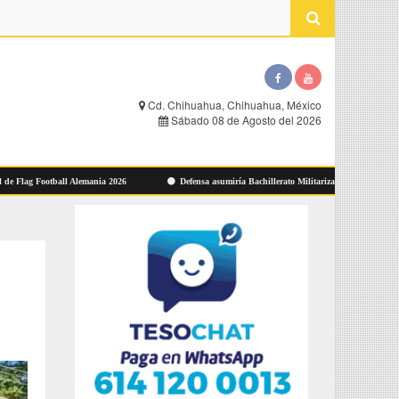
Cd. Chihuahua, Chihuahua, México
Sábado 08 de Agosto del 2026
 Football Alemania 2026
Defensa asumiría Bachillerato Militarizado de Zacatecas