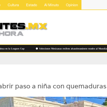
e
Cultura
Estado
Al Minuto
Opinion
la Leagues Cup
Selecciones Mexicanas reciben abanderamiento rumbo al Mundial de Flag
 abrir paso a niña con quemaduras