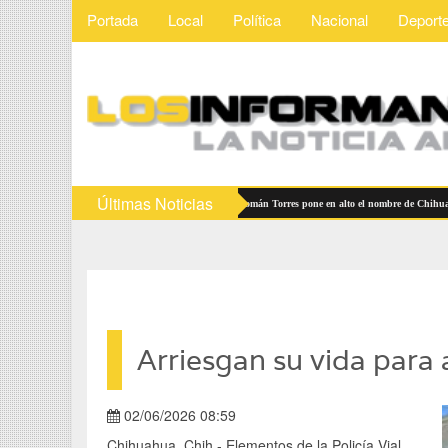
Portada
Local
Política
Nacional
Deport
Últimas Noticias
lita inversión y datos abiertos
Román Torres pone en alto el nombre de Chihuahua en 
Arriesgan su vida para
02/06/2026 08:59
Chihuahua, Chih.- Elementos de la Policía Vial