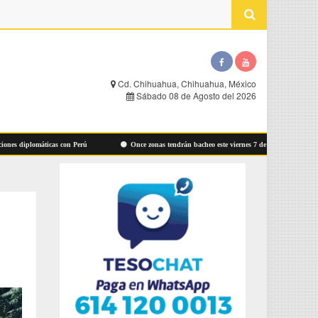
Cd. Chihuahua, Chihuahua, México
Sábado 08 de Agosto del 2026
 diplomáticas con Perú
Once zonas tendrán bacheo este viernes 7 de agosto: Municipio