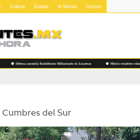
e
Cultura
Estado
Al Minuto
Opinion
Defensa asumiría Bachillerato Militarizado de Zacatecas
México restablece relaciones
n Cumbres del Sur