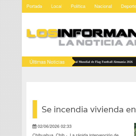
Portada
Local
Política
Nacional
Deport
Últimas Noticias
cciones Mexicanas reciben abanderamiento rumbo al Mundial de Flag Football Alemania 2026
Se incendia vivienda e
02/06/2026 02:33
Chihuahua, Chih.- La rápida intervención de