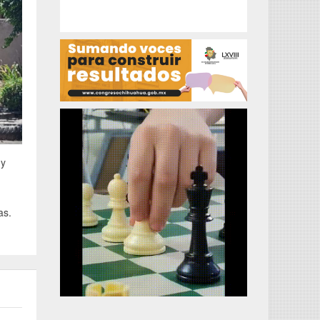
 y
as.