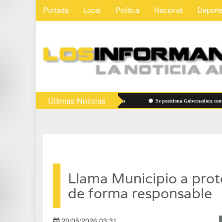
Portada
Local
Política
Nacional
Deport
Últimas Noticias
s
Vigilarán precios de útiles escolares
Se posiciona Gobernadora contra "dere
Llama Municipio a prot
de forma responsable
20/05/2026 03:31