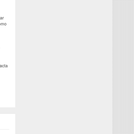
ar
como
e
xacta