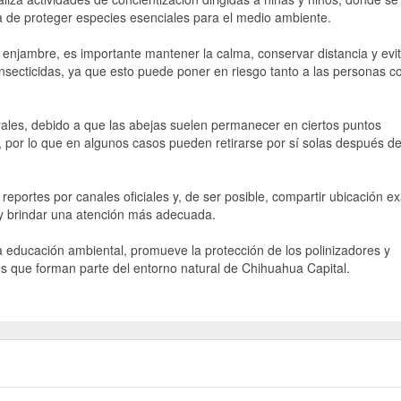
ia de proteger especies esenciales para el medio ambiente.
enjambre, es importante mantener la calma, conservar distancia y evit
nsecticidas, ya que esto puede poner en riesgo tanto a las personas 
les, debido a que las abejas suelen permanecer en ciertos puntos
, por lo que en algunos casos pueden retirarse por sí solas después d
 reportes por canales oficiales y, de ser posible, compartir ubicación e
so y brindar una atención más adecuada.
a educación ambiental, promueve la protección de los polinizadores y
s que forman parte del entorno natural de Chihuahua Capital.