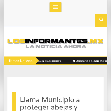
Toggle
navigation
Últimas Noticias
Hallan hombre sin vida en estacionamiento
Asesinaron a hombre ayer en Las Alda
Llama Municipio a
proteger abejas y