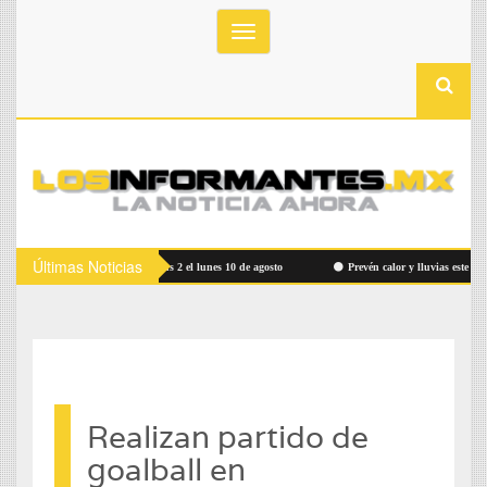
Toggle
navigation
Últimas Noticias
io Ruta Bowí UACH Campus 2 el lunes 10 de agosto
Prevén calor y lluvias este viernes
Realizan partido de
goalball en