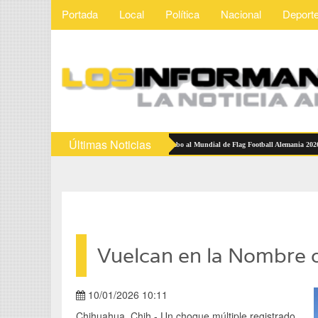
Portada
Local
Política
Nacional
Deport
Últimas Noticias
elecciones Mexicanas reciben abanderamiento rumbo al Mundial de Flag Football Alemania 2026
Vuelcan en la Nombre d
10/01/2026 10:11
Chihuahua, Chih.- Un choque múltiple registrado