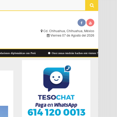
Cd. Chihuahua, Chihuahua, México
Viernes 07 de Agosto del 2026
nes diplomáticas con Perú
Once zonas tendrán bacheo este viernes 7 de agosto: Municipio