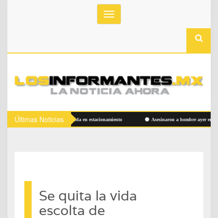
Toggle
navigation
Últimas Noticias
Hallan hombre sin vida en estacionamiento
Asesinaron a hombre ayer en Las Ald
Se quita la vida
escolta de