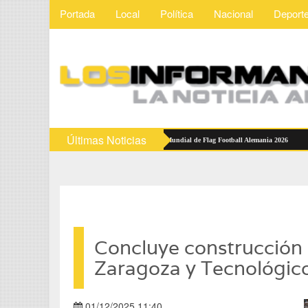
Portada
Local
Política
Nacional
Deport
Últimas Noticias
es Mexicanas reciben abanderamiento rumbo al Mundial de Flag Football Alemania 2026
D
Concluye construcción 
Zaragoza y Tecnológic
01/12/2025 11:40