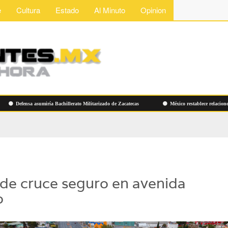
e
Cultura
Estado
Al Minuto
Opinion
efensa asumiría Bachillerato Militarizado de Zacatecas
México restablece relaciones diplo
de cruce seguro en avenida
o