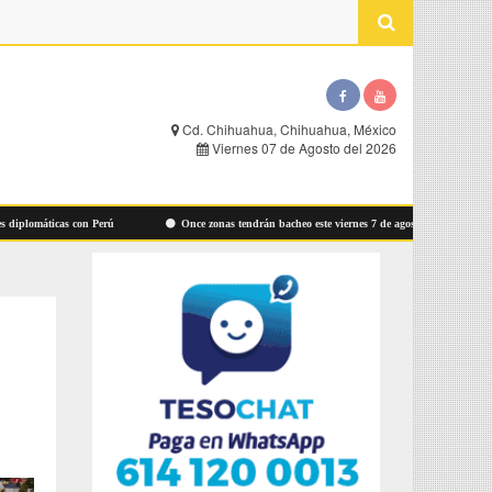
Cd. Chihuahua, Chihuahua, México
Viernes 07 de Agosto del 2026
máticas con Perú
Once zonas tendrán bacheo este viernes 7 de agosto: Municipio