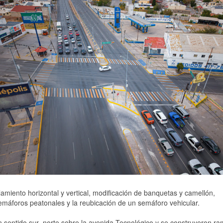
lamiento horizontal y vertical, modificación de banquetas y camellón,
semáforos peatonales y la reubicación de un semáforo vehicular.
en sentido sur–norte sobre la avenida Tecnológico y se construyeron r