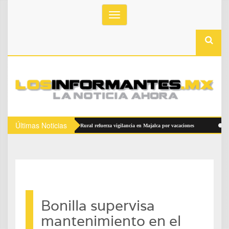
Toggle
navigation
Últimas Noticias
camientos
Policía Rural refuerza vigilancia en Majalca por vacaciones
Invitan 
Bonilla supervisa
mantenimiento en el