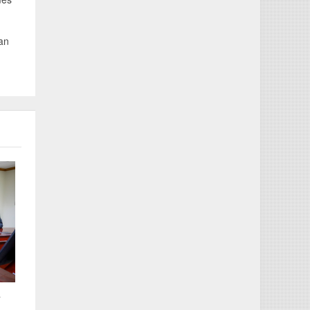
man
a