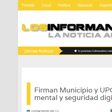
Portada
Local
Política
Nacional
Deport
Últimas Noticias
s
Vigilarán precios de útiles escolares
Se posiciona Gobernadora contra "dere
Firman Municipio y UPC
mental y seguridad digi
10/09/2025 05:11