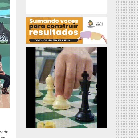
urado
mes