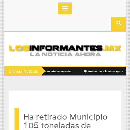
Toggle
navigation
Últimas Noticias
Hallan hombre sin vida en estacionamiento
Asesinaron a hombre ayer en Las Alda
Ha retirado Municipio
105 toneladas de