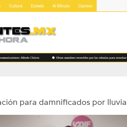
e
Cultura
Estado
Al Minuto
Opinion
aciones: Alfredo Chávez
Olson mantiene recorridos por las colonias para escuchar a las f
ción para damnificados por lluvia