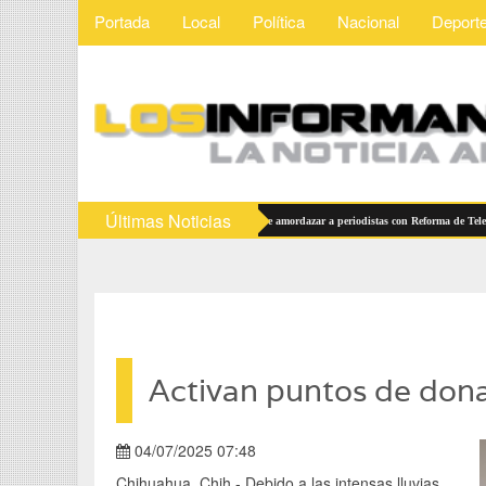
Portada
Local
Política
Nacional
Deport
Últimas Noticias
con la transparencia
MORENA quiere amordazar a periodistas con Reforma de Telecomunic
Activan puntos de dona
04/07/2025 07:48
Chihuahua, Chih.- Debido a las intensas lluvias