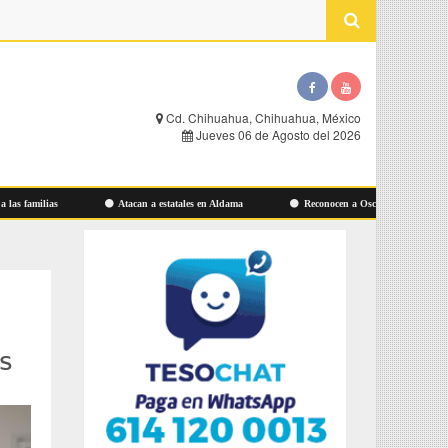
Cd. Chihuahua, Chihuahua, México
Jueves 06 de Agosto del 2026
amilias
Atacan a estatales en Aldama
Reconocen a Oscar Leos en Cuauhtémo
s