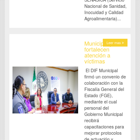
Nacional de Sanidad,
Inocuidad y Calidad
Agroalimentaria)...
Municipio y FGE
Leer mas
fortalecen
atención a
víctimas
El DIF Municipal
firmó un convenio de
colaboración con la
Fiscalía General del
Estado (FGE),
mediante el cual
personal del
Gobierno Municipal
recibirá
capacitaciones para
mejorar protocolos
de actuación y...