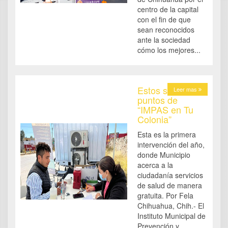
centro de la capital
con el fin de que
sean reconocidos
ante la sociedad
cómo los mejores...
Estos serán los
Leer mas
puntos de
“IMPAS en Tu
Colonia”
Esta es la primera
intervención del año,
donde Municipio
acerca a la
ciudadanía servicios
de salud de manera
gratuita. Por Fela
Chihuahua, Chih.- El
Instituto Municipal de
Prevención y