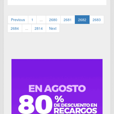
Previous
1
...
2680
2681
2682
2683
2684
...
2814
Next