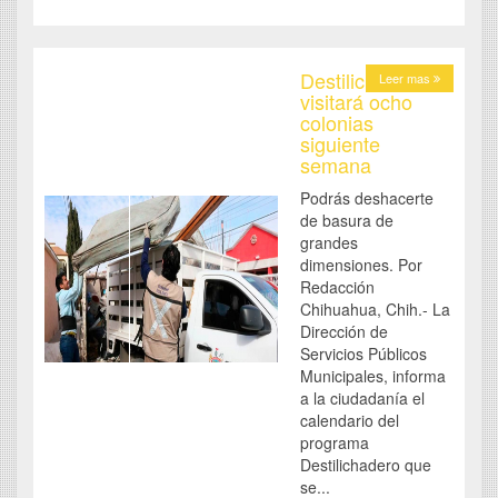
Destilichadero
Leer mas
visitará ocho
colonias
siguiente
semana
Podrás deshacerte
de basura de
grandes
dimensiones. Por
Redacción
Chihuahua, Chih.- La
Dirección de
Servicios Públicos
Municipales, informa
a la ciudadanía el
calendario del
programa
Destilichadero que
se...