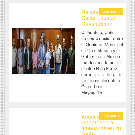
Reconocen a
Leer mas
Oscar Leos en
Cuauhtémoc
Chihuahua, Chih.-
La coordinación entre
el Gobierno Municipal
de Cuauhtémoc y el
Gobierno de México
fue destacada por el
alcalde Beto Pérez
durante la entrega de
un reconocimiento a
Óscar Leos
Mayagoitia,...
Anuncia
Leer mas
Gobernadora
amenazas en su
contra