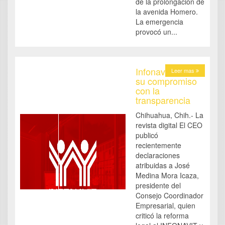
de la prolongación de
la avenida Homero.
La emergencia
provocó un...
Infonavit reitera
Leer mas
su compromiso
con la
transparencia
Chihuahua, Chih.- La
revista digital El CEO
publicó
recientemente
declaraciones
atribuidas a José
Medina Mora Icaza,
presidente del
Consejo Coordinador
Empresarial, quien
criticó la reforma